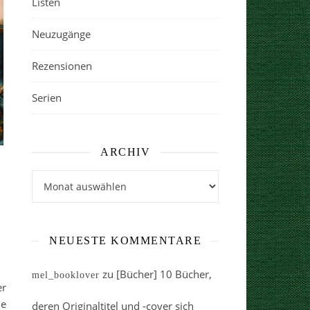
Listen
Neuzugänge
Rezensionen
Serien
ARCHIV
Archiv
NEUESTE KOMMENTARE
zu
[Bücher] 10 Bücher,
mel_booklover
er
ie
deren Originaltitel und -cover sich