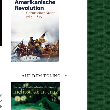
AUF DEM TOLINO…*
an
ie
ch