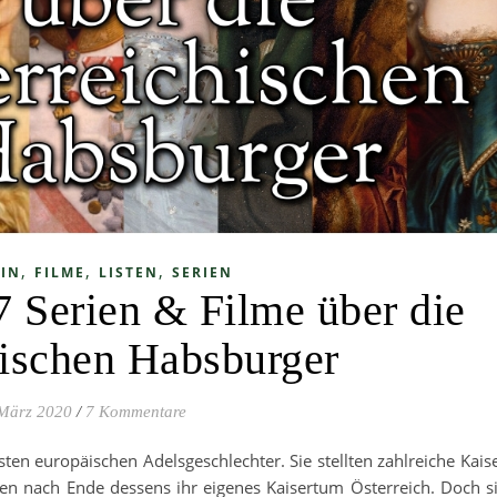
,
,
,
IN
FILME
LISTEN
SERIEN
7 Serien & Filme über die
hischen Habsburger
 März 2020
/
7 Kommentare
ten europäischen Adelsgeschlechter. Sie stellten zahlreiche Kais
en nach Ende dessens ihr eigenes Kaisertum Österreich. Doch s