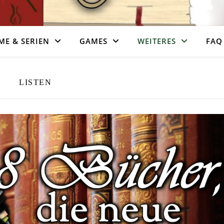
ME & SERIEN
GAMES
WEITERES
FAQ
LISTEN