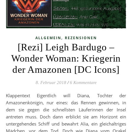
,
ALLGEMEIN
REZENSIONEN
[Rezi] Leigh Bardugo –
Wonder Woman: Kriegerin
der Amazonen [DC Icons]
8. Februar 2018
/
6 Kommentare
Klappentext Eigentlich will Diana, Tochter der
Amazonenkönigin, nur eines: das Rennen gewinnen, in
dem sie gegen die schnellsten Läuferinnen der Insel
antreten muss. Doch dann erblickt sie am Horizont ein
untergehendes Schiff und bewahrt Alia, ein gleichaltriges
Mädchen, vor dem Tod. Doch wie Diana vom Orakel