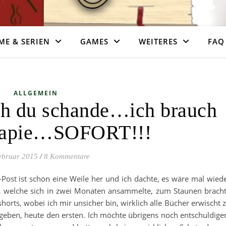
ME & SERIEN
GAMES
WEITERES
FAQ
ALLGEMEIN
h du schande…ich brauch
erapie…SOFORT!!!
ebruar 2015
/
8 Kommentare
ost ist schon eine Weile her und ich dachte, es wäre mal wied
rn, welche sich in zwei Monaten ansammelte, zum Staunen brach
horts, wobei ich mir unsicher bin, wirklich alle Bücher erwischt 
geben, heute den ersten. Ich möchte übrigens noch entschuldige