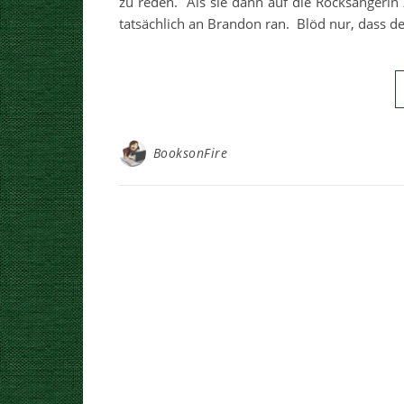
zu reden. Als sie dann auf die Rocksängerin 
tatsächlich an Brandon ran. Blöd nur, dass de
BooksonFire