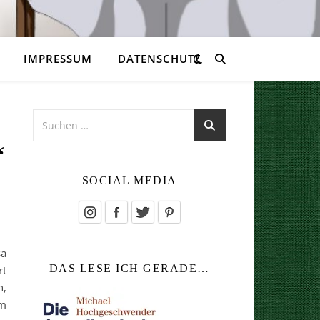
IMPRESSUM
DATENSCHUTZ
“
SOCIAL MEDIA
sa
DAS LESE ICH GERADE…
rt
n,
hm