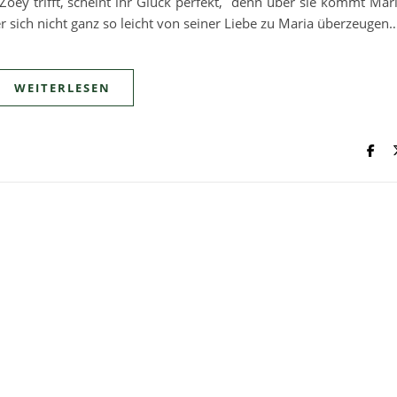
Zoey trifft, scheint ihr Glück perfekt, denn über sie kommt Mar
r sich nicht ganz so leicht von seiner Liebe zu Maria überzeugen
WEITERLESEN