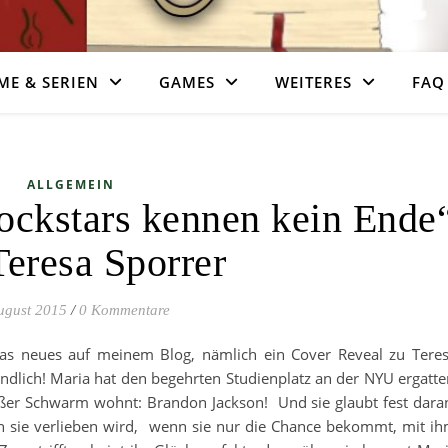
ME & SERIEN
GAMES
WEITERES
FAQ
ALLGEMEIN
ockstars kennen kein Ende
Teresa Sporrer
ugust 2015
/
0 Kommentare
was neues auf meinem Blog, nämlich ein Cover Reveal zu Tere
lich! Maria hat den begehrten Studienplatz an der NYU ergatte
roßer Schwarm wohnt: Brandon Jackson! Und sie glaubt fest dara
in sie verlieben wird, wenn sie nur die Chance bekommt, mit i