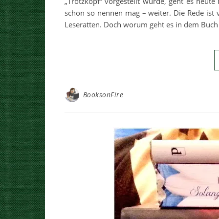
„Trotzkopf“ vorgestellt wurde, geht es heu
schon so nennen mag – weiter. Die Rede ist v
Leseratten. Doch worum geht es in dem Buch e
BooksonFire