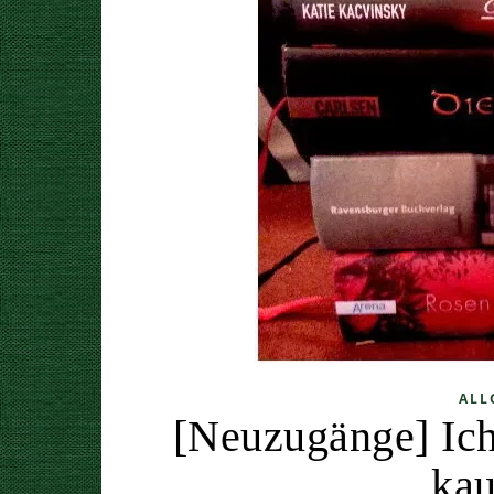
ALL
[Neuzugänge] Ich
kau