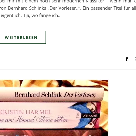
te bei mir mit einem noch sehr modernen Klassiker – wenn man 
on Bernhard Schlinks „Der Vorleser„*. Ein passender Titel für al
igentlich. Tja, wo fange ich…
WEITERLESEN