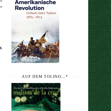
es
le
AUF DEM TOLINO…*