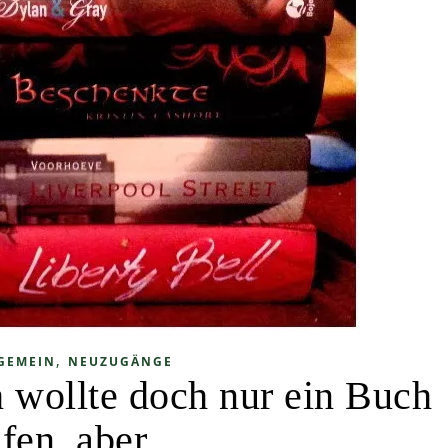
,
GEMEIN
NEUZUGÄNGE
 wollte doch nur ein Buch
fen, aber….