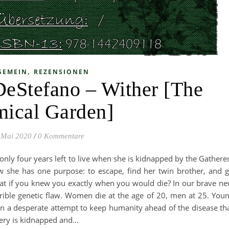
,
GEMEIN
REZENSIONEN
DeStefano – Wither [The
ical Garden]
 Mai 2020
/
0 Kommentare
only four years left to live when she is kidnapped by the Gathere
 she has one purpose: to escape, find her twin brother, and 
at if you knew you exactly when you would die? In our brave n
rrible genetic flaw. Women die at the age of 20, men at 25. You
 in a desperate attempt to keep humanity ahead of the disease th
llery is kidnapped and…