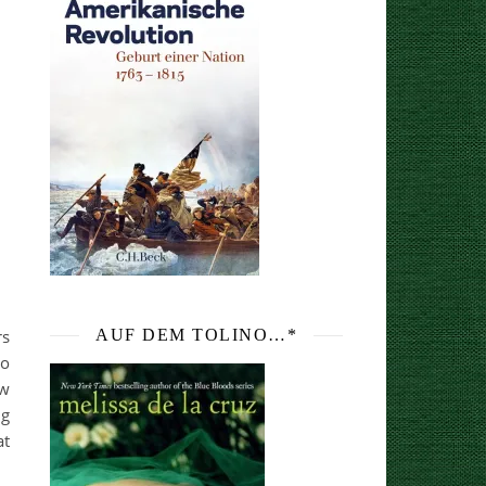
rs
AUF DEM TOLINO…*
go
ew
ng
at