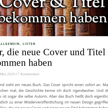
,
ALLGEMEIN
LISTEN
, die neue Cover und Titel
ommen haben
 Mai 2020
/
7 Kommentare
 sieht ein neues Buch. Das Cover spricht einen sofort an. M
tchen mal, die Geschichte kenne ich doch irgendwoher. Und d
 ist sogar die selbe Autorin. Aber das Buch heißt doch eigentli
tlich zu einer Wiederveröffentlichung im neuen Design gegriffe
ellen, die ein neues Cover und einen neuen Titel bekommen habe