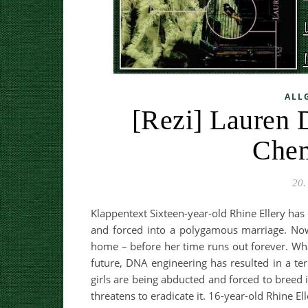
ALL
[Rezi] Lauren 
Chem
20.
Klappentext Sixteen-year-old Rhine Ellery has 
and forced into a polygamous marriage. Now
home – before her time runs out forever. Wh
future, DNA engineering has resulted in a te
girls are being abducted and forced to breed
threatens to eradicate it. 16-year-old Rhine E