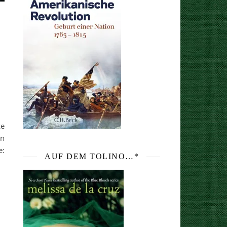
ze
en
e:
AUF DEM TOLINO…*