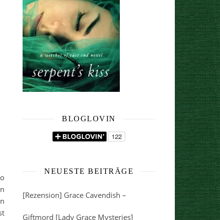
BLOGLOVIN
NEUESTE BEITRÄGE
so
on
[Rezension] Grace Cavendish –
en
st
Giftmord [Lady Grace Mysteries]