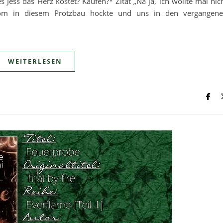
s Jess das Herz kostet? Kaufen?* Zitat „Na ja, ich wollte mal nic
 Rom in diesem Protzbau hockte und uns in den vergangen
WEITERLESEN