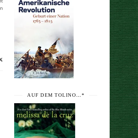
ht
en
AUF DEM TOLINO…*