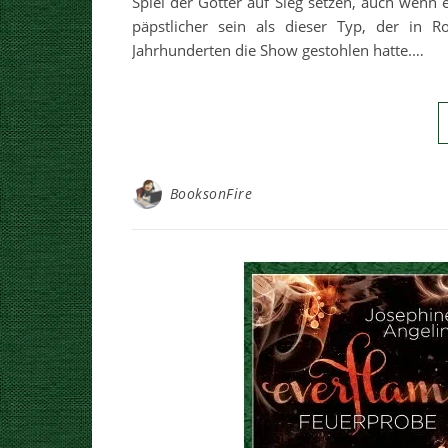
Spiel der Götter auf Sieg setzen, auch wenn e
päpstlicher sein als dieser Typ, der in
Jahrhunderten die Show gestohlen hatte.…
BooksonFire