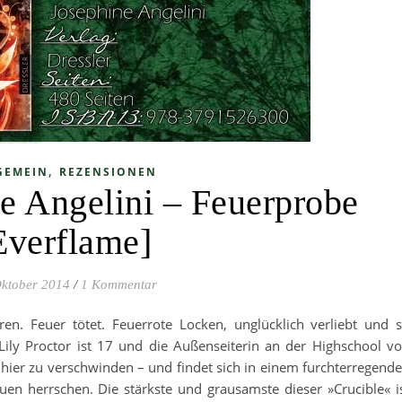
,
GEMEIN
REZENSIONEN
ne Angelini – Feuerprobe
Everflame]
Oktober 2014
/
1 Kommentar
ren. Feuer tötet. Feuerrote Locken, unglücklich verliebt und 
: Lily Proctor ist 17 und die Außenseiterin an der Highschool v
n hier zu verschwinden – und findet sich in einem furchterregend
en herrschen. Die stärkste und grausamste dieser »Crucible« i