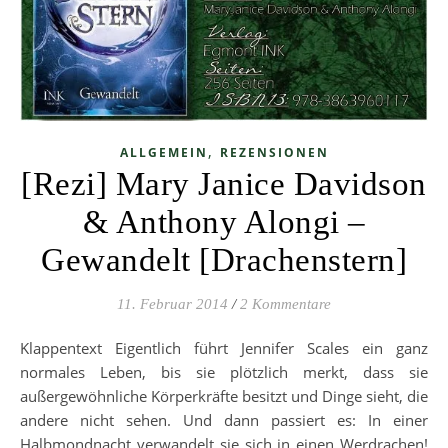
,
ALLGEMEIN
REZENSIONEN
[Rezi] Mary Janice Davidson
& Anthony Alongi –
Gewandelt [Drachenstern]
11. Februar 2014
/
2 Kommentare
Klappentext Eigentlich führt Jennifer Scales ein ganz
normales Leben, bis sie plötzlich merkt, dass sie
außergewöhnliche Körperkräfte besitzt und Dinge sieht, die
andere nicht sehen. Und dann passiert es: In einer
Halbmondnacht verwandelt sie sich in einen Werdrachen!