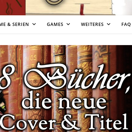
ME & SERIEN
GAMES
WEITERES
FAQ