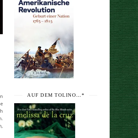
AUF DEM TOLINO…*
an
ie
ch
n.
n,