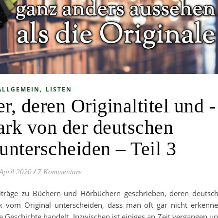
,
ALLGEMEIN
LISTEN
, deren Originaltitel und -
tark von der deutschen
unterscheiden – Teil 3
April 2020
/
7 Kommentare
eiträge zu Büchern und Hörbüchern geschrieben, deren deutsc
rk vom Original unterscheiden, dass man oft gar nicht erkenn
he Geschichte handelt. Inzwischen ist einiges an Zeit vergangen u