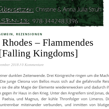
,
GEMEIN
REZENSIONEN
n Rhodes – Flammendes
[Falling Kingdoms]
vember 2018
/
0 Kommentare
einer dunklen Zeitenwende. Drei Königreiche ringen um die Mach
ie junge Cleiona von Bellos muss sich auf die gefahrvolle Rei
 sie die alte Magie der Elemente wiedererwecken und dadurch i
n gegen ihr Haus in den Krieg. Unter den Angreifern sind Jonas, d
 Paelsia, und Magnus, der kühle Thronfolger von Limeros. D
 untrennbar miteinander verbunden, und inmitten von blutig