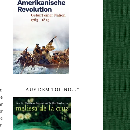
t,
AUF DEM TOLINO…*
se
hr
er
ie
en