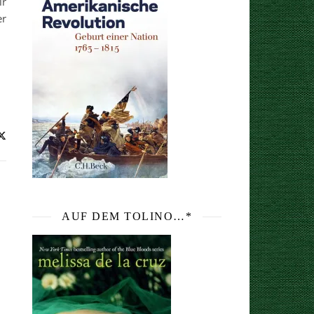
ir
er
AUF DEM TOLINO…*