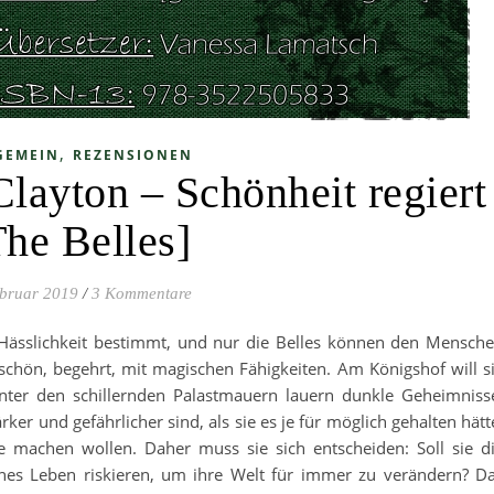
,
GEMEIN
REZENSIONEN
Clayton – Schönheit regiert
The Belles]
ebruar 2019
/
3 Kommentare
Hässlichkeit bestimmt, und nur die Belles können den Mensch
– schön, begehrt, mit magischen Fähigkeiten. Am Königshof will s
hinter den schillernden Palastmauern lauern dunkle Geheimniss
rker und gefährlicher sind, als sie es je für möglich gehalten hätt
ze machen wollen. Daher muss sie sich entscheiden: Soll sie d
enes Leben riskieren, um ihre Welt für immer zu verändern? D