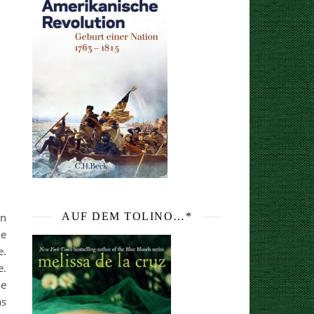
en
AUF DEM TOLINO…*
ie
e.
e.
ie
as