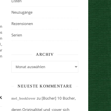
Listen
Neuzugänge
Rezensionen
an
as
Serien
en
1,
hr
ARCHIV
nn
Archiv
NEUESTE KOMMENTARE
zu
[Bücher] 10 Bücher,
mel_booklover
deren Originaltitel und -cover sich