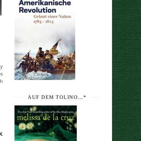
ay
es
ch
AUF DEM TOLINO…*