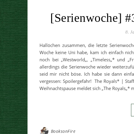
[Serienwoche] #
8. J
Hallöchen zusammen, die letzte Serienwoch
Woche keine Uni habe, kam ich einfach nicht
noch bei „Westworld„, „Timeless„* und „Fr
allerdings die Serienwoche wieder weiterzuf
seid mir nicht böse. Ich habe sie dann einf
vergessen: Spoilergefahr! The Royals* | Staf
Weihnachtspause meldet sich „The Royals„* 
BooksonFire