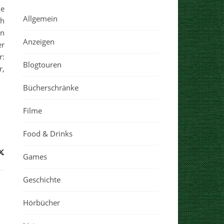
ie
Allgemein
ch
en
Anzeigen
er
r:
Blogtouren
r,
Bücherschränke
Filme
Food & Drinks
Games
Geschichte
Hörbücher