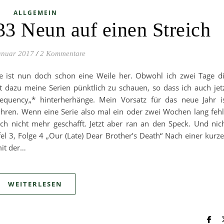
ALLGEMEIN
33 Neun auf einen Streich
anuar 2017
/
2 Kommentare
e ist nun doch schon eine Weile her. Obwohl ich zwei Tage d
 dazu meine Serien pünktlich zu schauen, so dass ich auch jet
equency„* hinterherhänge. Mein Vorsatz für das neue Jahr i
ühren. Wenn eine Serie also mal ein oder zwei Wochen lang fehl
ach nicht mehr geschafft. Jetzt aber ran an den Speck. Und nic
fel 3, Folge 4 „Our (Late) Dear Brother’s Death“ Nach einer kurz
mit der…
WEITERLESEN