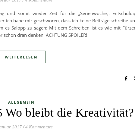
ebruar 2017
/
4 Kommentare
g und somit wieder Zeit für die „Serienwoche„. Entschuldi
er ich habe mir geschworen, dass ich keine Beiträge schreibe u
Um es Salopp zu sagen: Mit dem Schreiben ist es wie mit Fürze
mer schön dran denken: ACHTUNG SPOILER!
WEITERLESEN
ALLGEMEIN
 Wo bleibt die Kreativität?
Januar 2017
/
4 Kommentare