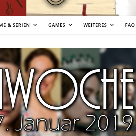
ME & SERIEN
GAMES
WEITERES
FAQ