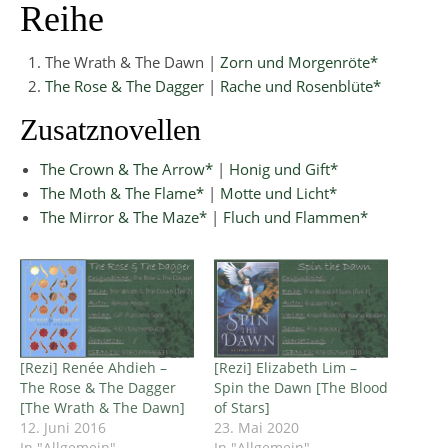
Reihe
The Wrath & The Dawn |
Zorn und Morgenröte*
The Rose & The Dagger
|
Rache und Rosenblüte*
Zusatznovellen
The Crown & The Arrow*
|
Honig und Gift*
The Moth & The Flame*
|
Motte und Licht*
The Mirror & The Maze*
|
Fluch und Flammen*
[Rezi] Renée Ahdieh –
[Rezi] Elizabeth Lim –
The Rose & The Dagger
Spin the Dawn [The Blood
[The Wrath & The Dawn]
of Stars]
12. Juni 2016
23. Mai 2020
In "Allgemein"
In "Allgemein"