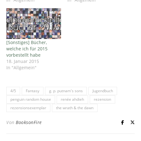
[Sonstiges] Bücher,
welche ich für 2015
vorbestellt habe
18. Januar 2015
In "Allgemein"
4/5
Fantasy
g. p. putnam's sons
Jugendbuch
penguin random house
renée ahdieh
rezension
rezensionsexemplar
the wrath & the dawn
Von
BooksonFire