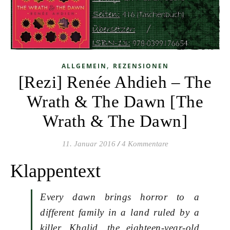
,
ALLGEMEIN
REZENSIONEN
[Rezi] Renée Ahdieh – The
Wrath & The Dawn [The
Wrath & The Dawn]
11. Januar 2016
/
4 Kommentare
Klappentext
Every dawn brings horror to a
different family in a land ruled by a
killer. Khalid, the eighteen-year-old