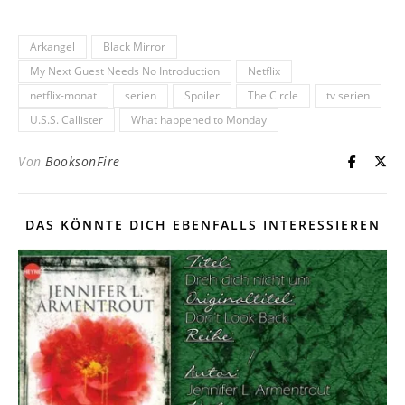
Arkangel
Black Mirror
My Next Guest Needs No Introduction
Netflix
netflix-monat
serien
Spoiler
The Circle
tv serien
U.S.S. Callister
What happened to Monday
Von
BooksonFire
DAS KÖNNTE DICH EBENFALLS INTERESSIEREN