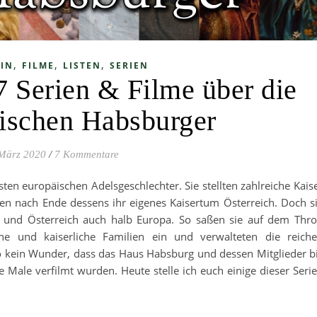
,
,
,
IN
FILME
LISTEN
SERIEN
7 Serien & Filme über die
hischen Habsburger
 März 2020
/
7 Kommentare
ten europäischen Adelsgeschlechter. Sie stellten zahlreiche Kais
en nach Ende dessens ihr eigenes Kaisertum Österreich. Doch s
 und Österreich auch halb Europa. So saßen sie auf dem Thr
iche und kaiserliche Familien ein und verwalteten die reich
so kein Wunder, dass das Haus Habsburg und dessen Mitglieder b
e Male verfilmt wurden. Heute stelle ich euch einige dieser Seri