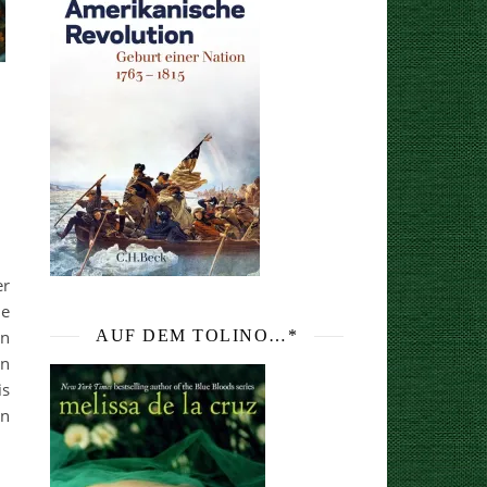
er
ie
on
AUF DEM TOLINO…*
en
is
en