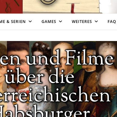
ME & SERIEN
GAMES
WEITERES
FAQ