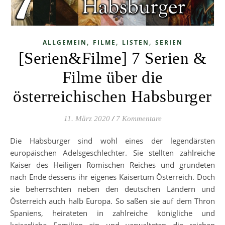
,
,
,
ALLGEMEIN
FILME
LISTEN
SERIEN
[Serien&Filme] 7 Serien &
Filme über die
österreichischen Habsburger
11. März 2020
/
7 Kommentare
Die Habsburger sind wohl eines der legendärsten
europäischen Adelsgeschlechter. Sie stellten zahlreiche
Kaiser des Heiligen Römischen Reiches und gründeten
nach Ende dessens ihr eigenes Kaisertum Österreich. Doch
sie beherrschten neben den deutschen Ländern und
Österreich auch halb Europa. So saßen sie auf dem Thron
Spaniens, heirateten in zahlreiche königliche und
kaiserliche Familien ein und verwalteten die reichen