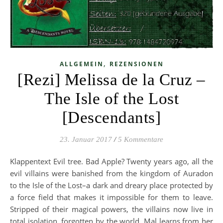
,
ALLGEMEIN
REZENSIONEN
[Rezi] Melissa de la Cruz –
The Isle of the Lost
[Descendants]
23. Januar 2017
/
5 Kommentare
Klappentext Evil tree. Bad Apple? Twenty years ago, all the
evil villains were banished from the kingdom of Auradon
to the Isle of the Lost–a dark and dreary place protected by
a force field that makes it impossible for them to leave.
Stripped of their magical powers, the villains now live in
total isolation, forgotten by the world. Mal learns from her