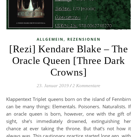
,
ALLGEMEIN
REZENSIONEN
[Rezi] Kendare Blake – The
Oracle Queen [Three Dark
Crowns]
23. Januar 2019
/
2 Kommentare
Klappentext Triplet queens born on the island of Fennbirn
can be many things: Elementals. Poisoners. Naturalists. If
an oracle queen is born, however, one with the gift of
sight, she’s immediately drowned, extinguishing her
chance at ever taking the throne. But that’s not how it
always was. This cautionary practice started long ago, with