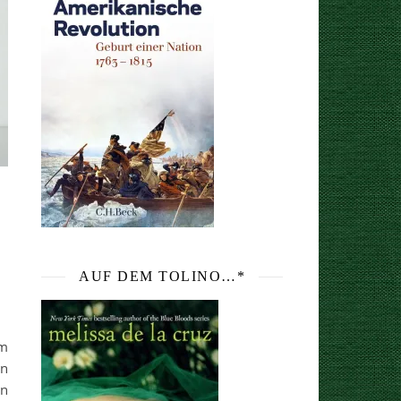
AUF DEM TOLINO…*
um
in
en