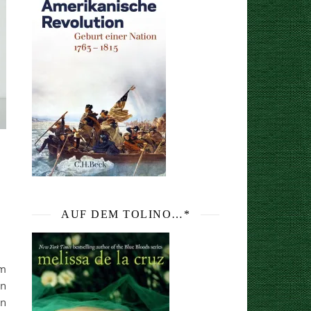
AUF DEM TOLINO…*
um
in
en