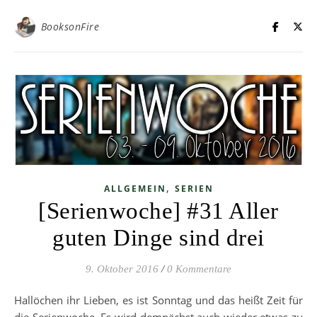
BooksonFire
,
ALLGEMEIN
SERIEN
[Serienwoche] #31 Aller
guten Dinge sind drei
9. Oktober 2016
/
0 Kommentare
Hallöchen ihr Lieben, es ist Sonntag und das heißt Zeit für
die Serienwoche. Es wird demnächst auch wieder etwas zu