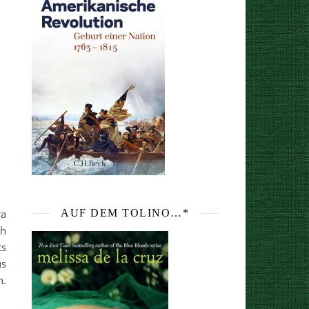
ra
AUF DEM TOLINO…*
ch
ts
us
n.