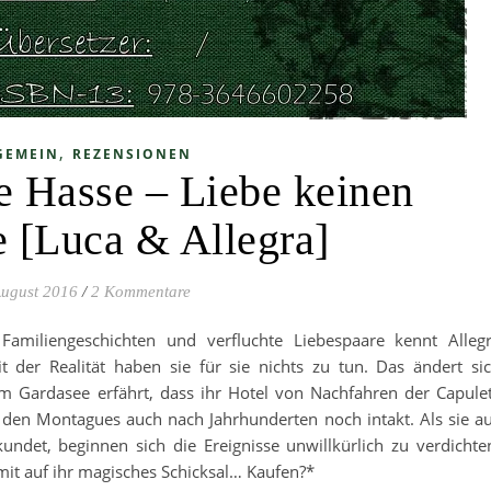
,
GEMEIN
REZENSIONEN
ie Hasse – Liebe keinen
 [Luca & Allegra]
August 2016
/
2 Kommentare
Familiengeschichten und verfluchte Liebespaare kennt Alleg
 der Realität haben sie für sie nichts zu tun. Das ändert si
am Gardasee erfährt, dass ihr Hotel von Nachfahren der Capule
t den Montagues auch nach Jahrhunderten noch intakt. Als sie a
undet, beginnen sich die Ereignisse unwillkürlich zu verdichte
mit auf ihr magisches Schicksal… Kaufen?*