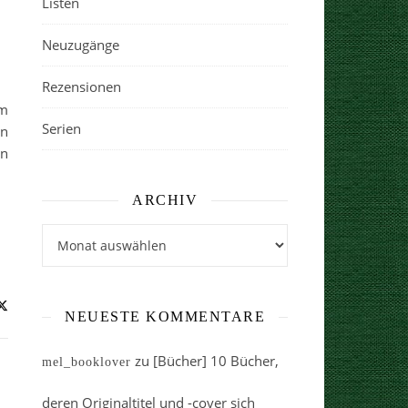
Listen
Neuzugänge
Rezensionen
um
Serien
en
in
ARCHIV
Archiv
NEUESTE KOMMENTARE
zu
[Bücher] 10 Bücher,
mel_booklover
deren Originaltitel und -cover sich