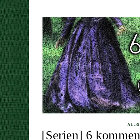
ALLG
[Serien] 6 komme