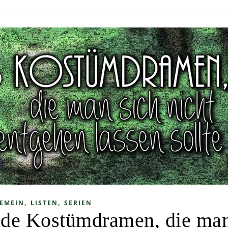
,
,
EMEIN
LISTEN
SERIEN
nde Kostümdramen, die ma