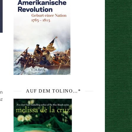
AUF DEM TOLINO…*
en
nz