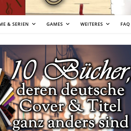
ME & SERIEN
GAMES
WEITERES
FAQ