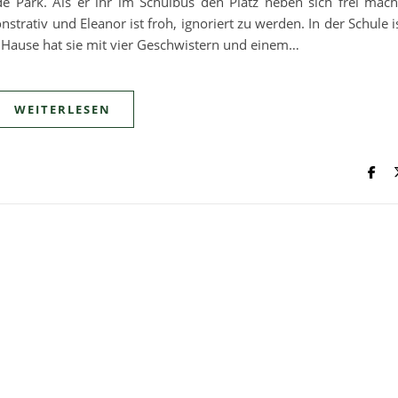
e Park. Als er ihr im Schulbus den Platz neben sich frei mach
strativ und Eleanor ist froh, ignoriert zu werden. In der Schule i
 Hause hat sie mit vier Geschwistern und einem…
WEITERLESEN