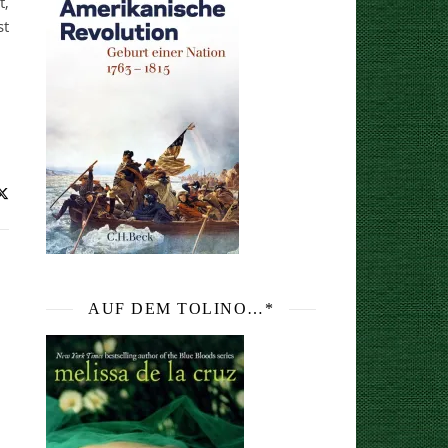
t,
st
AUF DEM TOLINO…*