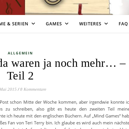
ME & SERIEN
GAMES
WEITERES
FAQ
ALLGEMEIN
a waren ja noch mehr… –
Teil 2
 Mai 2015
/
8 Kommentare
ser Post schon Mitte der Woche kommen, aber irgendwie konnte i
les zu schreiben, also gibt es heute den zweiten Teil mein
te ich heute mit den englischen Büchern. Auf „Mind Games“ ha
oßes Fan von Teri Terry bin. Ich glaube es wird auch mein nächst