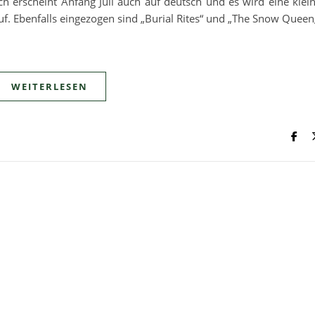
h erscheint Anfang Juli auch auf deutsch und es wird eine klei
uf. Ebenfalls eingezogen sind „Burial Rites“ und „The Snow Queen
WEITERLESEN