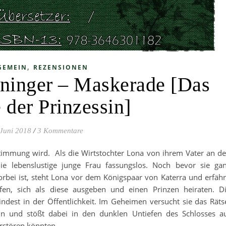
,
GEMEIN
REZENSIONEN
nninger – Maskerade [Das
 der Prinzessin]
 Juni 2018
/
3 Kommentare
immung wird. Als die Wirtstochter Lona von ihrem Vater an d
die lebenslustige junge Frau fassungslos. Noch bevor sie ga
vorbei ist, steht Lona vor dem Königspaar von Katerra und erfähr
pfen, sich als diese ausgeben und einen Prinzen heiraten. D
indest in der Öffentlichkeit. Im Geheimen versucht sie das Räts
eln und stößt dabei in den dunklen Untiefen des Schlosses a
erstören könnten…