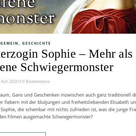
,
LGEMEIN
GESCHICHTE
herzogin Sophie – Mehr als
fene Schwiegermonster
 Juli 2020
/
0 Kommentare
um, Gans und Geschenken inzwischen auch ganz traditionell d
er fiebern mit der blutjungen und freiheitsliebenden Elisabeth u
phie, die scheinbar mit nichts zufrieden ist, was die junge Fr
in den Filmen ausgemachte Schwiegermonster?