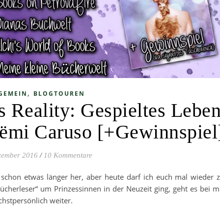
,
GEMEIN
BLOGTOUREN
s Reality: Gespieltes Lebe
oëmi Caruso [+Gewinnspiel
zember 2016
/
10 Kommentare
 schon etwas länger her, aber heute darf ich euch mal wieder 
cherleser“ um Prinzessinnen in der Neuzeit ging, geht es bei m
chstpersönlich weiter.