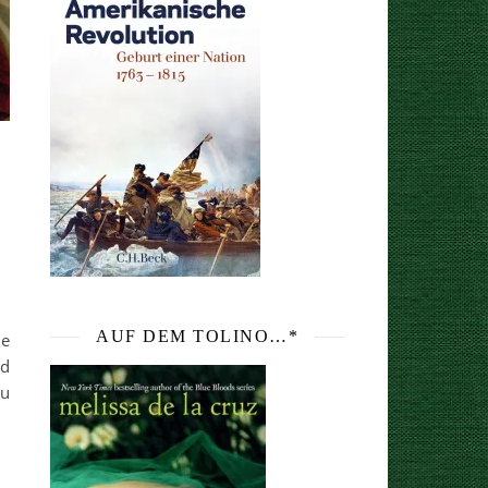
AUF DEM TOLINO…*
ie
nd
au