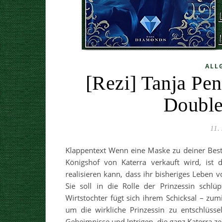
ALL
[Rezi] Tanja Pe
Double
11.
Klappentext Wenn eine Maske zu deiner Best
Königshof von Katerra verkauft wird, ist 
realisieren kann, dass ihr bisheriges Leben 
Sie soll in die Rolle der Prinzessin schlü
Wirtstochter fügt sich ihrem Schicksal – zum
um die wirkliche Prinzessin zu entschlüss
Geheimnisse und Intrigen, die ganz Katerra z