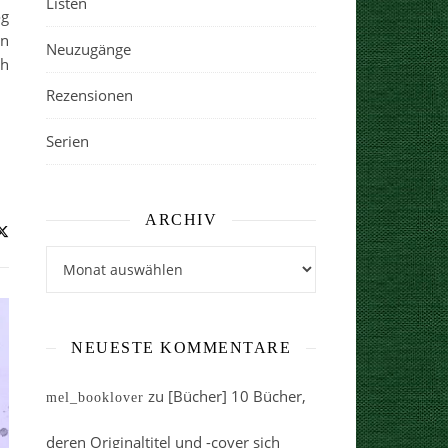
Listen
og
on
Neuzugänge
ch
Rezensionen
Serien
ARCHIV
Archiv
NEUESTE KOMMENTARE
zu
[Bücher] 10 Bücher,
mel_booklover
deren Originaltitel und -cover sich