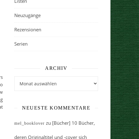
Listen
Neuzugänge
Rezensionen
Serien
ARCHIV
rs
Archiv
go
ew
ng
at
NEUESTE KOMMENTARE
zu
[Bücher] 10 Bücher,
mel_booklover
deren Originaltitel und -cover sich