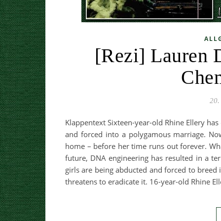
ALL
[Rezi] Lauren 
Chem
20.
Klappentext Sixteen-year-old Rhine Ellery has 
and forced into a polygamous marriage. Now
home – before her time runs out forever. Wh
future, DNA engineering has resulted in a te
girls are being abducted and forced to breed
threatens to eradicate it. 16-year-old Rhine E