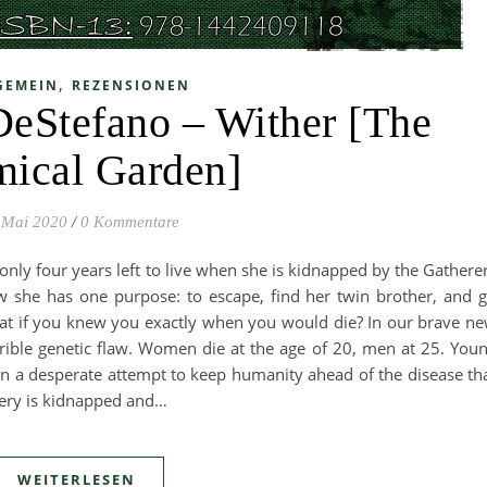
,
GEMEIN
REZENSIONEN
DeStefano – Wither [The
ical Garden]
 Mai 2020
/
0 Kommentare
only four years left to live when she is kidnapped by the Gathere
 she has one purpose: to escape, find her twin brother, and 
at if you knew you exactly when you would die? In our brave n
rrible genetic flaw. Women die at the age of 20, men at 25. You
 in a desperate attempt to keep humanity ahead of the disease th
llery is kidnapped and…
WEITERLESEN