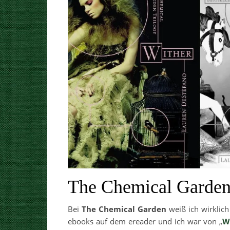
The Chemical Garden
Bei
The Chemical Garden
weiß ich wirklich
ebooks auf dem ereader und ich war von „
W