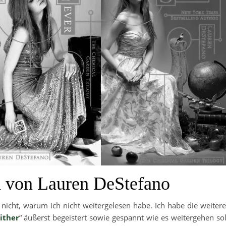
 von Lauren DeStefano
 nicht, warum ich nicht weitergelesen habe. Ich habe die weiter
ither
“ äußerst begeistert sowie gespannt wie es weitergehen sol