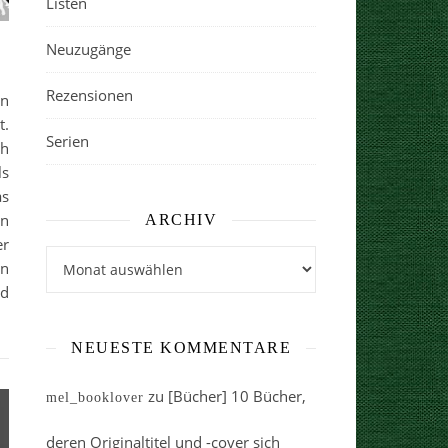
Listen
Neuzugänge
Rezensionen
in
t.
Serien
ch
ls
as
un
ARCHIV
er
Archiv
in
ld
NEUESTE KOMMENTARE
zu
[Bücher] 10 Bücher,
mel_booklover
deren Originaltitel und -cover sich