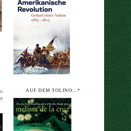
AUF DEM TOLINO…*
en
et