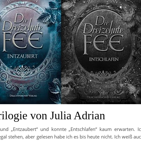
ilogie von Julia Adrian
 und „Entzaubert“ und konnte „Entschlafen“ kaum erwarten. I
al stehen, aber gelesen habe ich es bis heute nicht. Ich weiß au