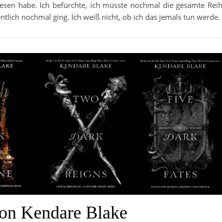
esen habe. Ich befürchte, ich müsste nochmal die gesamte Rei
tlich nochmal ging. Ich weiß nicht, ob ich das jemals tun werde.
on Kendare Blake