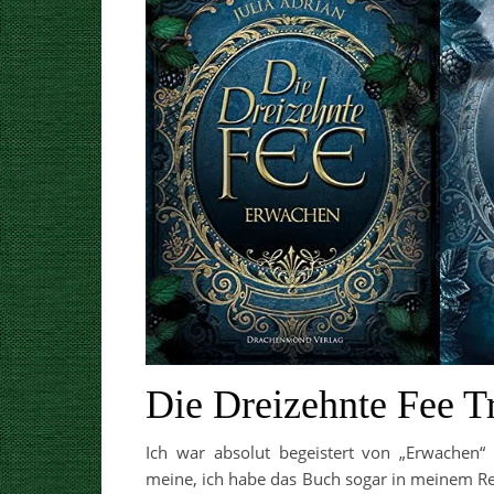
Die Dreizehnte Fee Tr
Ich war absolut begeistert von „Erwachen“
meine, ich habe das Buch sogar in meinem Reg