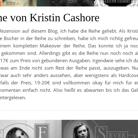
he von Kristin Cashore
ezension auf diesem Blog. Ich habe die Reihe geliebt. Als Krist
 Bücher in der Reihe zu schreiben, habe ich mich richtig gefreu
inem kompletten Makeover der Reihe. Das konnte ich ja no
re gekommen sind. Allerdings gibt es die Reihe nun noch noch a
 17€ zum Preis von gebundenen Ausgaben. Irgendwie sehe ich d
h, was am Ende nicht zum Rest der Reihe passt, auszugeben. N
zwar auch sehr anders aussehen, aber wenigstens als Hardcov
falls der Preis. 19-20€ sind vollkommen okay für mich für e
mentan einfach nicht. Also heißt es abwarten bis ich das Ge
eitergelesen.