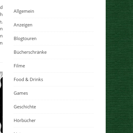
nd
Allgemein
ch
e,
Anzeigen
en
nn
Blogtouren
im
Bücherschränke
Filme
Food & Drinks
Games
Geschichte
Hörbücher