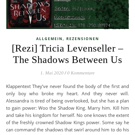
,
ALLGEMEIN
REZENSIONEN
[Rezi] Tricia Levenseller –
The Shadows Between Us
1. Mai 2020
/
0 Kommentare
Klappentext They’ve never found the body of the first and
only boy who broke my heart. And they never will.
Alessandra is tired of being overlooked, but she has a plan
to gain power: Woo the Shadow King. Marry him. Kill him
and take his kingdom for herself. No one knows the extent
of the freshly crowned Shadow Kings power. Some say he
can command the shadows that swirl around him to do his