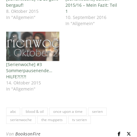
bergauf!
2015/16 – Mein Fazit: Teil
8. Oktober 2015
1
In "Allgemein"
10. September 2016
In "Allgemein"
[Serienwoche] #3
Sommerpausenende…
HILFE?!?!?!
14. Oktober 2015
In "Allgemein"
abc
blood & oil
once upon a time
serien
serienwoche
the muppets
tv serien
Von
BooksonFire