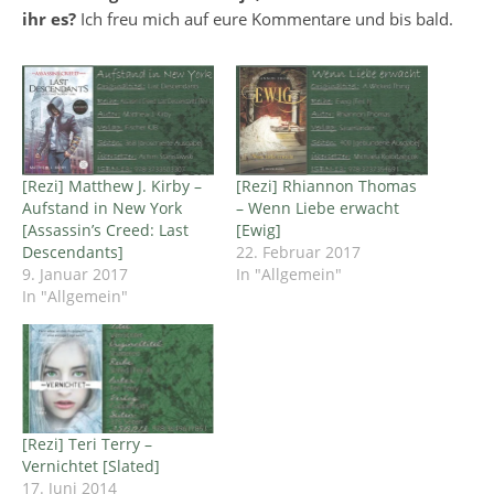
ihr es?
Ich freu mich auf eure Kommentare und bis bald.
[Rezi] Matthew J. Kirby –
[Rezi] Rhiannon Thomas
Aufstand in New York
– Wenn Liebe erwacht
[Assassin’s Creed: Last
[Ewig]
Descendants]
22. Februar 2017
9. Januar 2017
In "Allgemein"
In "Allgemein"
[Rezi] Teri Terry –
Vernichtet [Slated]
17. Juni 2014