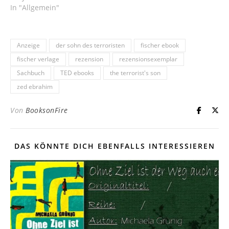
In "Allgemein"
Anzeige
der sohn des terroristen
fischer ebook
fischer verlage
rezension
rezensionsexemplar
Sachbuch
TED ebooks
the terrorist's son
zed ebrahim
Von
BooksonFire
DAS KÖNNTE DICH EBENFALLS INTERESSIEREN