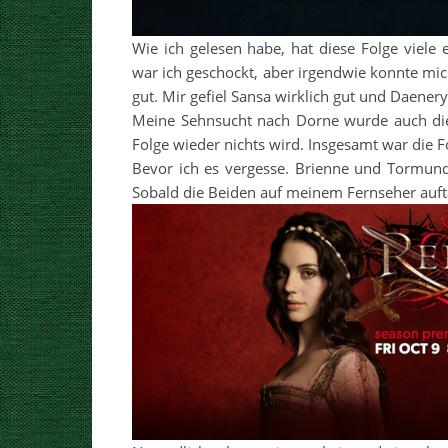
Wie ich gelesen habe, hat diese Folge viele 
war ich geschockt, aber irgendwie konnte mic
gut. Mir gefiel Sansa wirklich gut und Daener
Meine Sehnsucht nach Dorne wurde auch dies
Folge wieder nichts wird. Insgesamt war die Fo
Bevor ich es vergesse. Brienne und Tormun
Sobald die Beiden auf meinem Fernseher auft