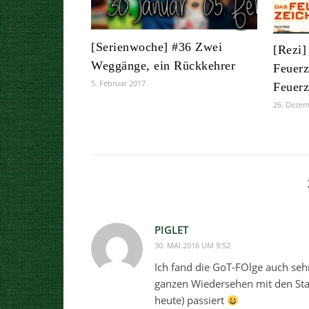
[Serienwoche] #36 Zwei
[Rezi]
Weggänge, ein Rückkehrer
Feuerz
5. Februar 2017
Feuerz
26. Dezem
PIGLET
30. MAI 2016 UM 9:52
Ich fand die GoT-FOlge auch sehr
ganzen Wiedersehen mit den Sta
heute) passiert