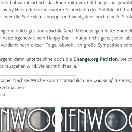
ichen haben tatsächlich das Ende mit dem Cliffhanger ausgewähl
n Javery Herz erlebte eine wahre Achterbahn der Gefühle. Ich hof
t wer die Serie sich schnappt und wenigstens noch eine 5. Staff
anger wirklich gut und abschließend. Meinetwegen hätte ohne d
r hatte irgendwie sein Happy End – nunja nicht ganz jeder, ab
t verdient nach dieser Folge, obwohl ich große Sympathien son
tergeht, dann unterzeichne doch die
Change.org Petition
, welc
rausgehen wird. Vielleicht hilft es ja.
_____________________________________
woche. Nächste Woche kommt tatsächlich nur „
Game of Thrones
„
he zu machen?
ald.