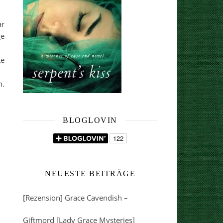
ar
ge
te
n.
BLOGLOVIN
NEUESTE BEITRÄGE
[Rezension] Grace Cavendish –
Giftmord [Lady Grace Mysteries]