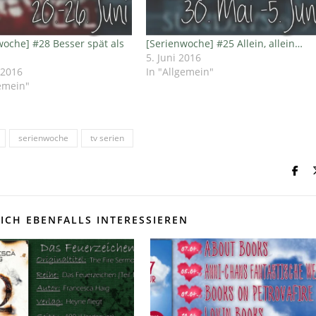
woche] #28 Besser spät als
[Serienwoche] #25 Allein, allein…
5. Juni 2016
 2016
In "Allgemein"
gemein"
serienwoche
tv serien
ICH EBENFALLS INTERESSIEREN