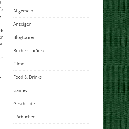
t.
fe
Allgemein
el
Anzeigen
ie
er
Blogtouren
st
Bücherschränke
he
Filme
Food & Drinks
*.
Games
Geschichte
Hörbücher