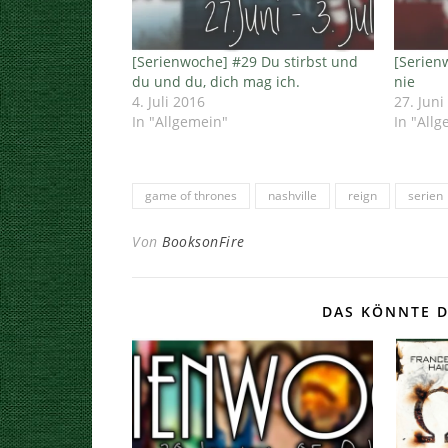
[Serienwoche] #29 Du stirbst und
[Serien
du und du, dich mag ich.
nie
4. Juli 2016
27. Juni
In "Allgemein"
In "All
game of thrones
nashville
reign
serien
Von
BooksonFire
DAS KÖNNTE D