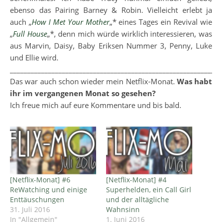
ebenso das Pairing Barney & Robin. Vielleicht erlebt ja
auch „
How I Met Your Mother
„* eines Tages ein Revival wie
„
Full House
„*, denn mich würde wirklich interessieren, was
aus Marvin, Daisy, Baby Eriksen Nummer 3, Penny, Luke
und Ellie wird.
_____________________________________________________________
Das war auch schon wieder mein Netflix-Monat.
Was habt
ihr im vergangenen Monat so gesehen?
Ich freue mich auf eure Kommentare und bis bald.
[Netflix-Monat] #6
[Netflix-Monat] #4
ReWatching und einige
Superhelden, ein Call Girl
Enttäuschungen
und der alltägliche
31. Juli 2016
Wahnsinn
In "Allgemein"
1. Juni 2016