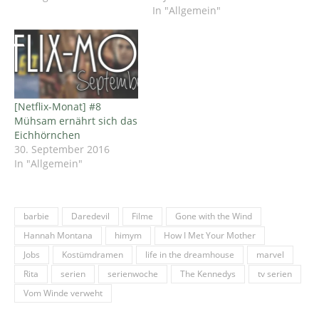
In "Allgemein"
[Netflix-Monat] #8
Mühsam ernährt sich das
Eichhörnchen
30. September 2016
In "Allgemein"
barbie
Daredevil
Filme
Gone with the Wind
Hannah Montana
himym
How I Met Your Mother
Jobs
Kostümdramen
life in the dreamhouse
marvel
Rita
serien
serienwoche
The Kennedys
tv serien
Vom Winde verweht