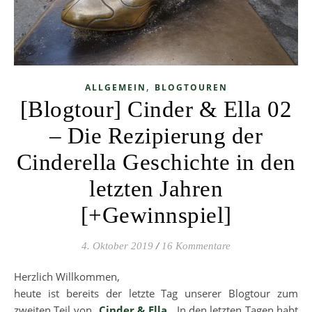
,
ALLGEMEIN
BLOGTOUREN
[Blogtour] Cinder & Ella 02
– Die Rezipierung der
Cinderella Geschichte in den
letzten Jahren
[+Gewinnspiel]
4. Oktober 2019
/
16 Kommentare
Herzlich Willkommen,
heute ist bereits der letzte Tag unserer Blogtour zum
zweiten Teil von „
Cinder & Ella
„. In den letzten Tagen habt