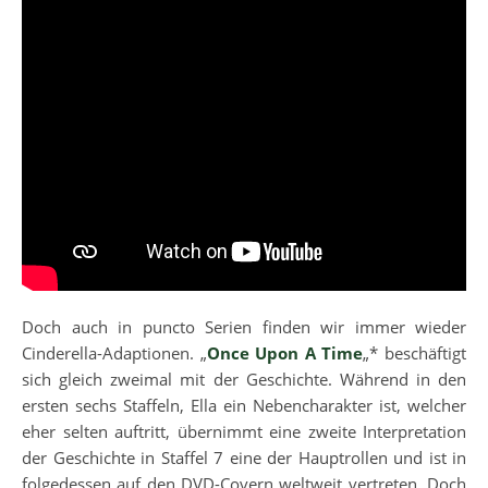
Doch auch in puncto Serien finden wir immer wieder
Cinderella-Adaptionen. „
Once Upon A Time
„* beschäftigt
sich gleich zweimal mit der Geschichte. Während in den
ersten sechs Staffeln, Ella ein Nebencharakter ist, welcher
eher selten auftritt, übernimmt eine zweite Interpretation
der Geschichte in Staffel 7 eine der Hauptrollen und ist in
folgedessen auf den DVD-Covern weltweit vertreten. Doch