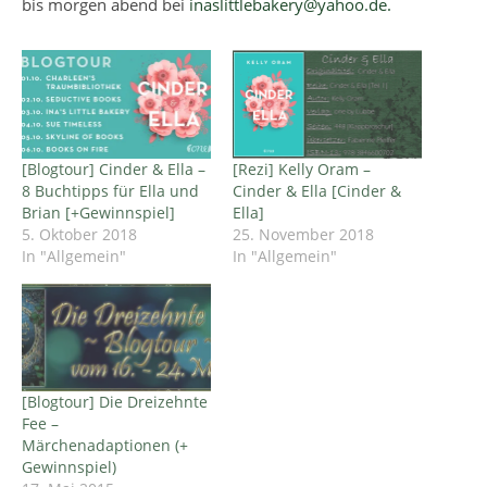
bis morgen abend bei
inaslittlebakery@yahoo.de.
[Blogtour] Cinder & Ella –
[Rezi] Kelly Oram –
8 Buchtipps für Ella und
Cinder & Ella [Cinder &
Brian [+Gewinnspiel]
Ella]
5. Oktober 2018
25. November 2018
In "Allgemein"
In "Allgemein"
[Blogtour] Die Dreizehnte
Fee –
Märchenadaptionen (+
Gewinnspiel)