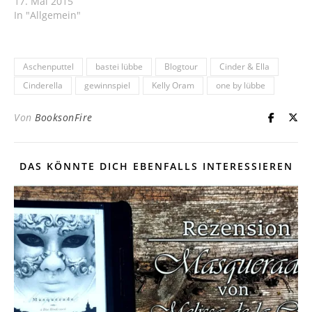
17. Mai 2015
In "Allgemein"
Aschenputtel
bastei lübbe
Blogtour
Cinder & Ella
Cinderella
gewinnspiel
Kelly Oram
one by lübbe
Von
BooksonFire
DAS KÖNNTE DICH EBENFALLS INTERESSIEREN