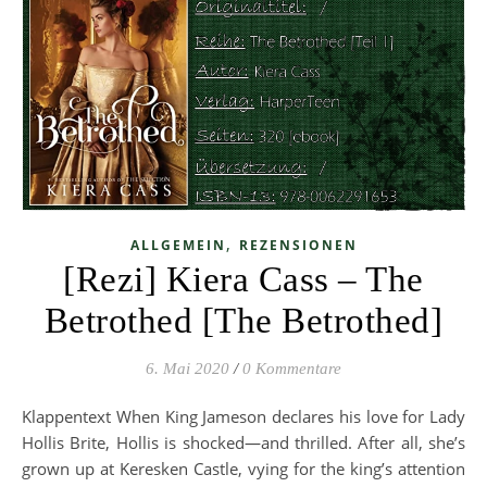
,
ALLGEMEIN
REZENSIONEN
[Rezi] Kiera Cass – The
Betrothed [The Betrothed]
6. Mai 2020
/
0 Kommentare
Klappentext When King Jameson declares his love for Lady
Hollis Brite, Hollis is shocked—and thrilled. After all, she’s
grown up at Keresken Castle, vying for the king’s attention