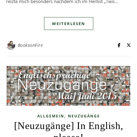
reizte mich besonders nachdem ich im Herbst „Two…
WEITERLESEN
BooksonFire
,
ALLGEMEIN
NEUZUGÄNGE
[Neuzugänge] In English,