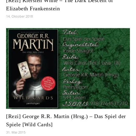
[Rezi] Kiersten White – The Dark Descent of
Elizabeth Frankenstein
14. Oktober 2018
[Rezi] George R.R. Martin (Hrsg.) – Das Spiel der
Spiele [Wild Cards]
31. Mai 2015