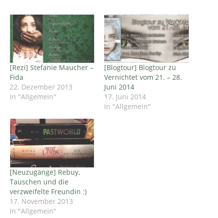
[Rezi] Stefanie Maucher –
[Blogtour] Blogtour zu
Fida
Vernichtet vom 21. – 28.
22. Dezember 2013
Juni 2014
In "Allgemein"
17. Juni 2014
In "Allgemein"
[Neuzugänge] Rebuy,
Tauschen und die
verzweifelte Freundin :)
17. November 2013
In "Allgemein"