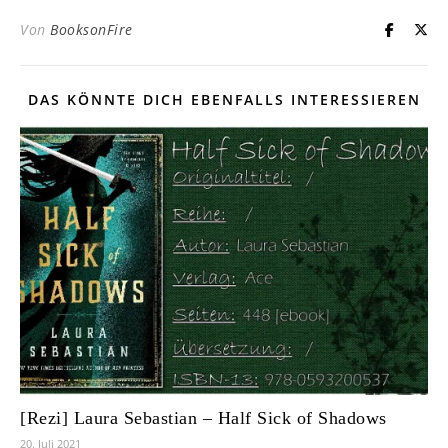
Von
BooksonFire
DAS KÖNNTE DICH EBENFALLS INTERESSIEREN
[Rezi] Laura Sebastian – Half Sick of Shadows
20. Juli 2021