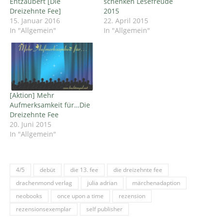
Entzaubert [Die
schenken Lesefreude
Dreizehnte Fee]
2015
15. Januar 2016
22. April 2015
In "Allgemein"
In "Allgemein"
[Aktion] Mehr
Aufmerksamkeit für…Die
Dreizehnte Fee
20. Juni 2015
In "Allgemein"
4/5
debüt
die 13. fee
die dreizehnte fee
drachenmond verlag
julia adrian
märchenadaption
neobooks
once upon a time
rezension
rezensionsexemplar
self publisher