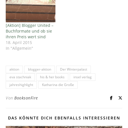
[Aktion] Blogger United –
Buchformate und ob sie
ihren Preis wert sind
18. April 2015
In "Allgemein"
aktion
blogger-aktion
Der Winterpalast
eva stachniak
his & her books
insel verlag
jahreshighlight
Katharina die Große
Von
BooksonFire
DAS KÖNNTE DICH EBENFALLS INTERESSIEREN