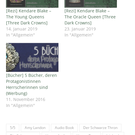
[Rezi] Kendare Blake –
[Rezi] Kendare Blake –
The Young Queens
The Oracle Queen [Three
[Three Dark Crowns]
Dark Crowns]
14. Januar 2019
23. Januar 2019
In "Allgemein"
In "Allgemein"
[Bücher] 5 Bücher, deren
Protagonistinnen
Herrscherinnen sind
(Werbung)
11. November 2016
In "Allgemein"
5/5
Amy Landon
Audio Book
Der Schwarze Thron