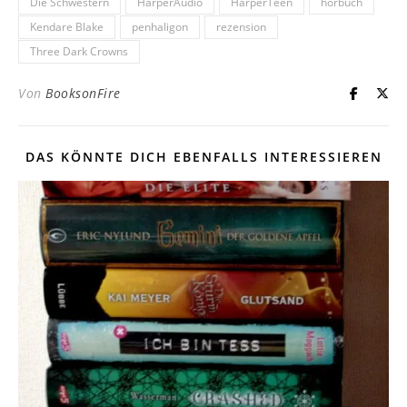
Die Schwestern
HarperAudio
HarperTeen
hörbuch
Kendare Blake
penhaligon
rezension
Three Dark Crowns
Von
BooksonFire
DAS KÖNNTE DICH EBENFALLS INTERESSIEREN