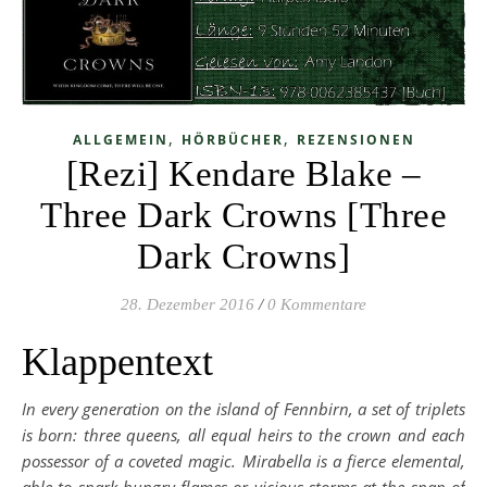
,
,
ALLGEMEIN
HÖRBÜCHER
REZENSIONEN
[Rezi] Kendare Blake –
Three Dark Crowns [Three
Dark Crowns]
28. Dezember 2016
/
0 Kommentare
Klappentext
In every generation on the island of Fennbirn, a set of triplets
is born: three queens, all equal heirs to the crown and each
possessor of a coveted magic. Mirabella is a fierce elemental,
able to spark hungry flames or vicious storms at the snap of