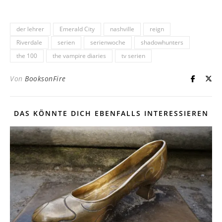
der lehrer
Emerald City
nashville
reign
Riverdale
serien
serienwoche
shadowhunters
the 100
the vampire diaries
tv serien
Von
BooksonFire
DAS KÖNNTE DICH EBENFALLS INTERESSIEREN