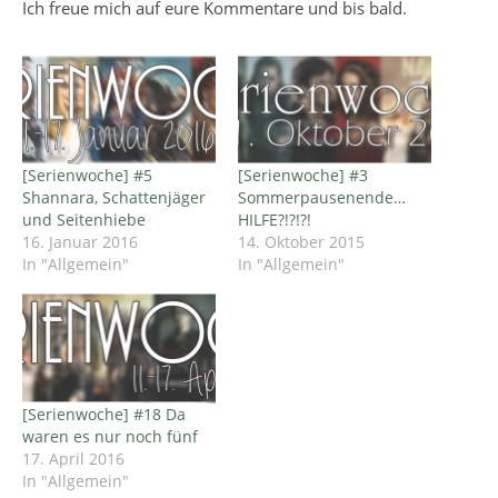
Ich freue mich auf eure Kommentare und bis bald.
[Serienwoche] #5
[Serienwoche] #3
Shannara, Schattenjäger
Sommerpausenende…
und Seitenhiebe
HILFE?!?!?!
16. Januar 2016
14. Oktober 2015
In "Allgemein"
In "Allgemein"
[Serienwoche] #18 Da
waren es nur noch fünf
17. April 2016
In "Allgemein"