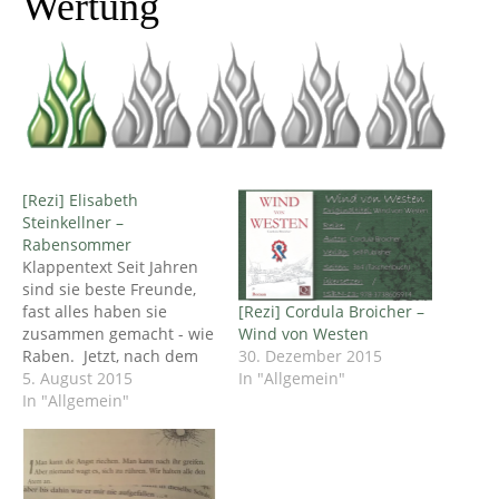
Wertung
[Rezi] Elisabeth
Steinkellner –
Rabensommer
Klappentext Seit Jahren
sind sie beste Freunde,
[Rezi] Cordula Broicher –
fast alles haben sie
Wind von Westen
zusammen gemacht - wie
30. Dezember 2015
Raben. Jetzt, nach dem
In "Allgemein"
Abitur, muss jeder für
5. August 2015
sich entscheiden, wie es
In "Allgemein"
weitergeht. Die Ich-
Erzählerin Juli entschließt
sich zu studieren, doch
noch bevor es losgeht,