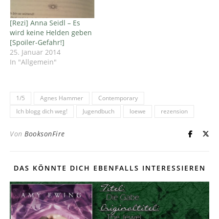
verändert sich alles,
Schlag auf Schlag: Niels,
[Rezi] Anna Seidl – Es
mit dem sie…
wird keine Helden geben
[Spoiler-Gefahr!]
25. Januar 2014
In "Allgemein"
1/5
Agnes Hammer
Contemporary
Ich blogg dich weg!
Jugendbuch
loewe
rezension
Von
BooksonFire
DAS KÖNNTE DICH EBENFALLS INTERESSIEREN