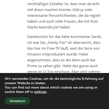
reichhaltiges Zeitalter ist, dass man da echt
viel draus machen könnte. Gibt ja viele
interessante Persönlichkeiten, die da regiert
haben und auch viele Frauen, die mit ihrer
Stärke beeindruckt haben.
Dankeschön für das liebe Kommentar Sarah,
ich war bei „Vanity Fair“ eh überrascht, dass
das hier im Free-TV läuft, weil die Serie von
Amazon mitproduziert wurde. Hatte
angenommen, dass es die dann auch bei
Prime zu sehen gibt. Hätte das ganze auch
gerne im O-Ton geschaut. Aber jetzt nehme
ich halt mit der deutschen Variante vorlieb.
Wir verwenden Cookies, um dir die bestmögliche Erfahrung auf
unserer Website zu bieten.
Auf „The Witcher“ bin ich auch schon
You can find out more about which cookies we are using or
switch them off in
settings
.
gespannt, die werde ich mit der Familie an
Weihnachten gucken :D. Da haben wir halt
Akzeptieren
auch Zeit für sowas. Und Weihnachtsfilme, da