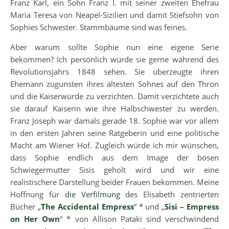
Franz Karl, ein Sohn Franz I. mit seiner zweiten Ehefrau
Maria Teresa von Neapel-Sizilien und damit Stiefsohn von
Sophies Schwester. Stammbäume sind was feines.
Aber warum sollte Sophie nun eine eigene Serie
bekommen? Ich persönlich würde sie gerne während des
Revolutionsjahrs 1848 sehen. Sie überzeugte ihren
Ehemann zugunsten ihres ältesten Sohnes auf den Thron
und die Kaiserwürde zu verzichten. Damit verzichtete auch
sie darauf Kaiserin wie ihre Halbschwester zu werden.
Franz Joseph war damals gerade 18. Sophie war vor allem
in den ersten Jahren seine Ratgeberin und eine politische
Macht am Wiener Hof. Zugleich würde ich mir wünschen,
dass Sophie endlich aus dem Image der bösen
Schwiegermutter Sisis geholt wird und wir eine
realistischere Darstellung beider Frauen bekommen. Meine
Hoffnung für
die Verfilmung
des Elisabeth zentrierten
Bücher „
The Accidental Empress
“ * und „
Sisi – Empress
on Her Own
“ * von Allison Pataki sind verschwindend