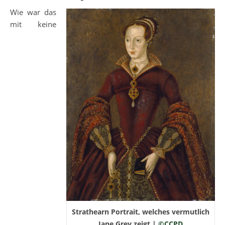
Wie war das
mit keine
Strathearn Portrait, welches vermutlich
Jane Grey zeigt |
©CCPD