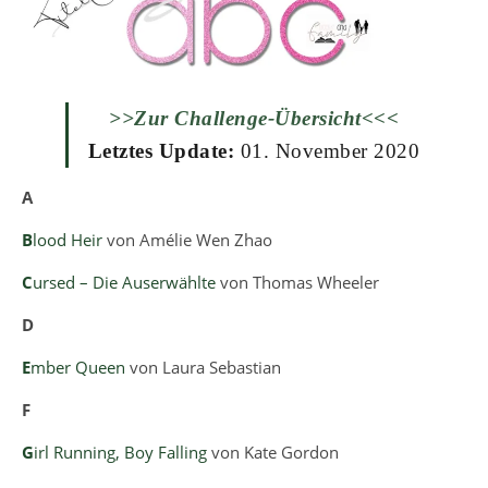
>>Zur Challenge-Übersicht<<<
Letztes Update:
01. November 2020
A
B
lood Heir
von Amélie Wen Zhao
C
ursed – Die Auserwählte
von Thomas Wheeler
D
E
mber Queen
von Laura Sebastian
F
G
irl Running, Boy Falling
von Kate Gordon