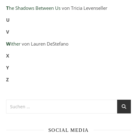
T
he Shadows Between Us
von Tricia Levenseller
U
V
W
ither
von Lauren DeStefano
X
Y
Z
SOCIAL MEDIA