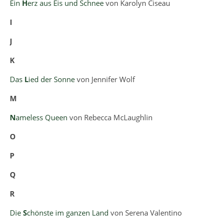
Ein
H
erz aus Eis und Schnee
von Karolyn Ciseau
I
J
K
Das
L
ied der Sonne
von Jennifer Wolf
M
N
ameless Queen
von Rebecca McLaughlin
O
P
Q
R
Die
S
chönste im ganzen Land
von Serena Valentino